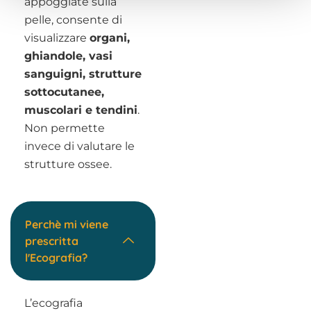
appoggiate sulla
pelle, consente di
visualizzare
organi,
ghiandole, vasi
sanguigni, strutture
sottocutanee,
muscolari e tendini
.
Non permette
invece di valutare le
strutture ossee.
Perchè mi viene
prescritta
l'Ecografia?
L’ecografia