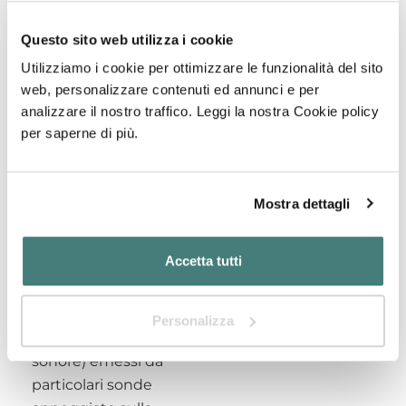
Ecografia
Questo sito web utilizza i cookie
Un esperto risponde alle vostra
Utilizziamo i cookie per ottimizzare le funzionalità del sito
domande su tema dell'Ecografia
web, personalizzare contenuti ed annunci e per
analizzare il nostro traffico. Leggi la nostra Cookie policy
Che cos’è
per saperne di più.
l’Ecografia?
Nell'Ecografia cosa
si vede?
Mostra dettagli
L’ecografia è
una
Accetta tutti
metodica
diagnostica non
invasiva
che utilizza
Personalizza
ultrasuoni (onde
sonore) emessi da
particolari sonde