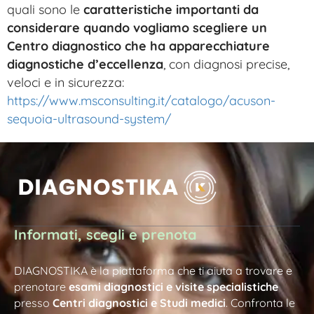
quali sono le
caratteristiche importanti da
considerare quando vogliamo scegliere un
Centro diagnostico che ha apparecchiature
diagnostiche d’eccellenza
, con diagnosi precise,
veloci e in sicurezza:
https://www.msconsulting.it/catalogo/acuson-
sequoia-ultrasound-system/
Informati, scegli e prenota
DIAGNOSTIKA è la piattaforma che ti aiuta a trovare e
prenotare
esami diagnostici e visite specialistiche
presso
Centri diagnostici e Studi medici
. Confronta le