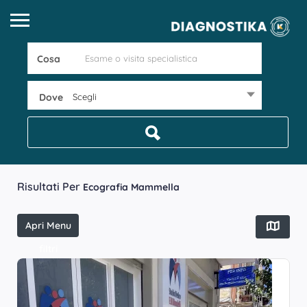
Cosa
Dove
Scegli
Risultati Per
Ecografia Mammella
Apri Menu
filtri