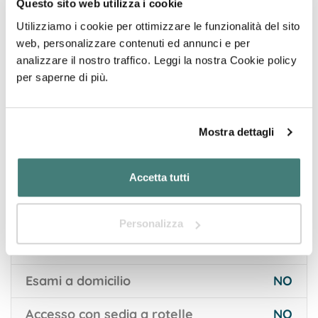
Questo sito web utilizza i cookie
Orari
Utilizziamo i cookie per ottimizzare le funzionalità del sito
Scopri tutto
web, personalizzare contenuti ed annunci e per
analizzare il nostro traffico. Leggi la nostra Cookie policy
Sei il proprietario?
per saperne di più.
Richiedi l'accesso per completare la tua scheda!
Mostra dettagli
Dettagli aggiuntivi
Accetta tutti
Prelievo paziente a casa
NO
Referto ritirabile online
NO
Personalizza
Prenotazione anche online
NO
Esami a domicilio
NO
Accesso con sedia a rotelle
NO