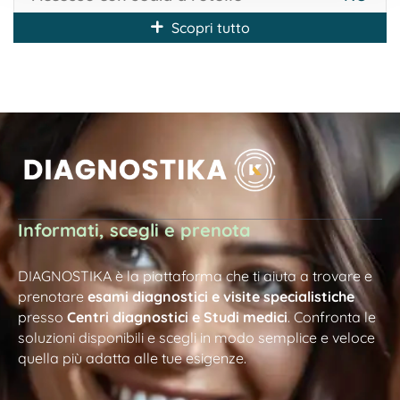
Scopri tutto
Informati, scegli e prenota
DIAGNOSTIKA è la piattaforma che ti aiuta a trovare e
prenotare
esami diagnostici e visite specialistiche
presso
Centri diagnostici e Studi medici
. Confronta le
soluzioni disponibili e scegli in modo semplice e veloce
quella più adatta alle tue esigenze.