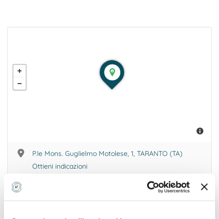
Se hai una ricetta o un'impegnativa del medico,
caricala qui per inviarla con la tua prenotazione
Note aggiuntive sulla tua prenotazione
Successivo
P.le Mons. Guglielmo Motolese, 1, TARANTO (TA)
Ottieni indicazioni
cittadella@cittadelladellacarita.it
099473****
Mostra numero