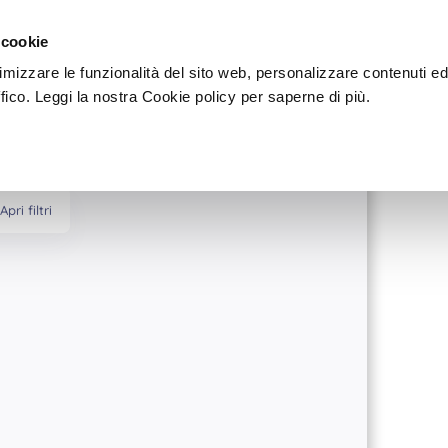
Sei u
Dove
CUTROFIANO
 cookie
timizzare le funzionalità del sito web, personalizzare contenuti e
ffico. Leggi la nostra Cookie policy per saperne di più.
Apri filtri