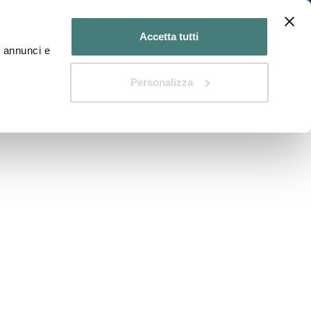
n Medico?
Hai un Centro diagnostico?
Accetta tutti
d annunci e
Il Blog di DIAGNOSTIKA
Personalizza