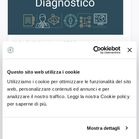
CASA DI CURA VILLA VERDE
5.0
Centro diagnostico
Mi sono sottoposto ad una gastroscopia con biopsia
Questo sito web utilizza i cookie
e non posso fare altro che fare i miei compl...
Utilizziamo i cookie per ottimizzare le funzionalità del sito
TARANTO
Chiuso ora
web, personalizzare contenuti ed annunci e per
analizzare il nostro traffico. Leggi la nostra Cookie policy
per saperne di più.
Mostra dettagli