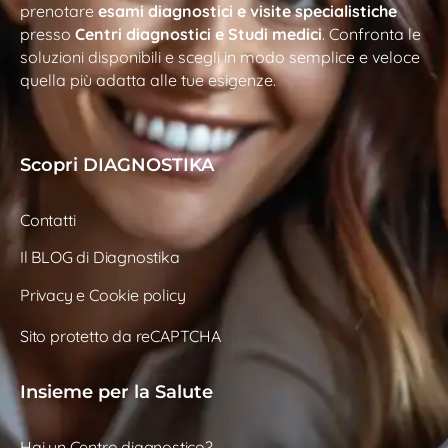
prenotare
esami diagnostici e visite specialistiche
presso
Centri diagnostici e Studi medici
. Confronta le
soluzioni disponibili e scegli in modo semplice e veloce
quella più adatta alle tue esigenze.
Scopri DIAGNOSTIKA
Contatti
Il BLOG di Diagnostika
Privacy e Cookie policy
Sito protetto da reCAPTCHA
Insieme per la Salute
Hai un Centro diagnostico?