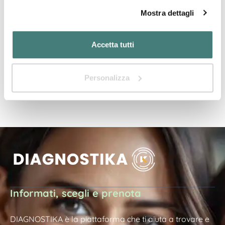
09937****
Mostra numero
Mostra dettagli
Sei il proprietario?
Accetta tutti
Richiedi l'accesso per completare la tua scheda!
Personalizza
Informati, scegli e prenota
DIAGNOSTIKA è la piattaforma che ti aiuta a trovare e