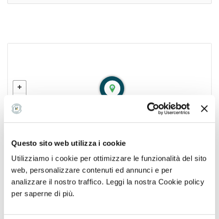
Se hai una ricetta o un'impegnativa del medico,
caricala qui per inviarla con la tua prenotazione
Note aggiuntive sulla tua prenotazione
Questo sito web utilizza i cookie
Successivo
Utilizziamo i cookie per ottimizzare le funzionalità del sito
VIALE VIRGILIO 39, TARANTO, TA
web, personalizzare contenuti ed annunci e per
analizzare il nostro traffico. Leggi la nostra Cookie policy
Ottieni indicazioni
per saperne di più.
studio.radiologico.ta@gmail.com