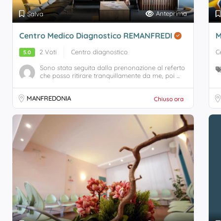
Anteprima
Salva
Centro Medico Diagnostico REMANFREDI
M
2 Voti
Centro diagnostico
C
5.0
Sono stata seguita dalla prenonazione al referto
che posso ritirare tranquillamente da me, poi ...
MANFREDONIA
Chiuso ora