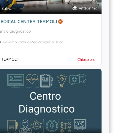
Anteprima
Salva
EDICAL CENTER TERMOLI
entro diagnostico
Poliambulatorio Medico specialistico
TERMOLI
Chiuso ora