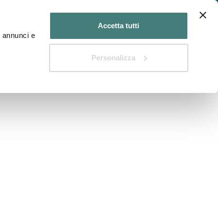
n Medico?
Hai un Centro diagnostico?
Accetta tutti
d annunci e
Il Blog di DIAGNOSTIKA
Personalizza