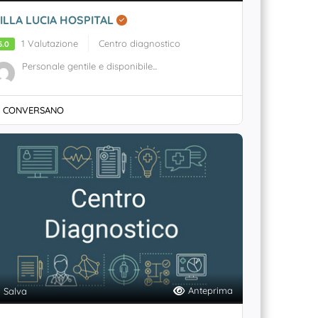
ILLA LUCIA HOSPITAL
1 Valutazione
Centro diagnostico
5.0
Personale gentile e disponibile...
CONVERSANO
Anteprima
Salva