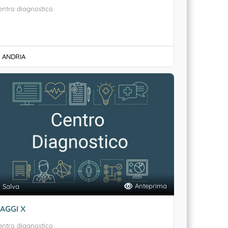
entro diagnostico
ANDRIA
Anteprima
Salva
AGGI X
entro diagnostico