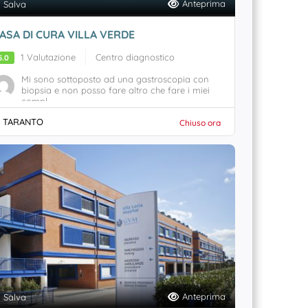
Anteprima
Salva
ASA DI CURA VILLA VERDE
1 Valutazione
Centro diagnostico
5.0
Mi sono sottoposto ad una gastroscopia con
biopsia e non posso fare altro che fare i miei
compl...
TARANTO
Chiuso ora
Anteprima
Salva