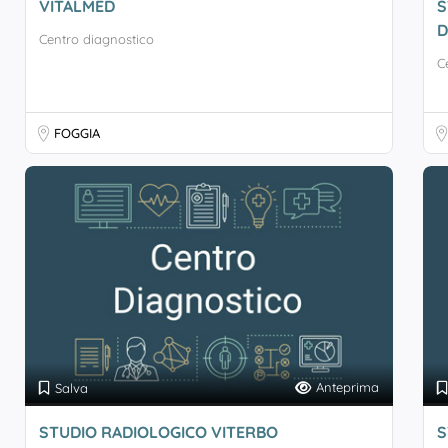
VITALMED
S
D
Centro diagnostico
C
FOGGIA
Anteprima
Salva
STUDIO RADIOLOGICO VITERBO
S