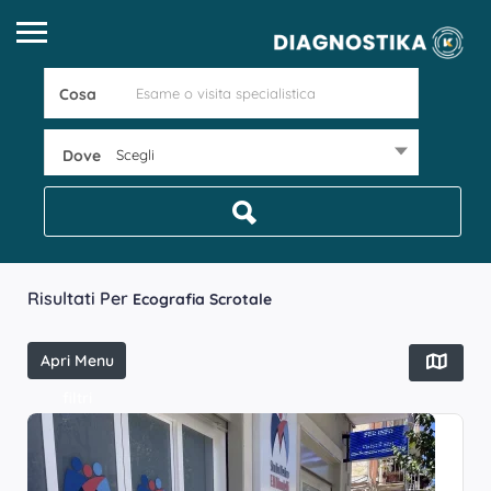
Cosa
Dove
Scegli
Risultati Per
Ecografia Scrotale
Apri Menu
filtri