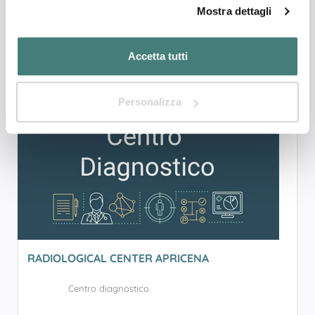
Mostra dettagli
FOGGIA
Chiuso oggi
Accetta tutti
Personalizza
3
RADIOLOGICAL CENTER APRICENA
Centro diagnostico