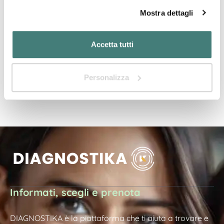
083695****
Mostra numero
Mostra dettagli
Sei il proprietario?
Accetta tutti
Richiedi l'accesso per completare la tua scheda!
Personalizza
Informati, scegli e prenota
DIAGNOSTIKA è la piattaforma che ti aiuta a trovare e