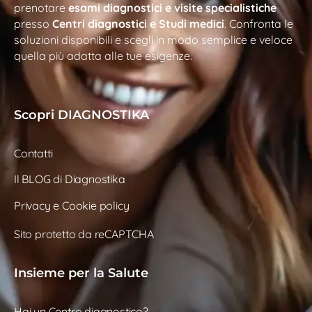
prenotare
esami diagnostici e visite specialistiche
presso
Centri diagnostici e Studi medici
. Confronta le
soluzioni disponibili e scegli in modo semplice e veloce
quella più adatta alle tue esigenze.
Scopri DIAGNOSTIKA
Contatti
Il BLOG di Diagnostika
Privacy e Cookie policy
Sito protetto da reCAPTCHA
Insieme per la Salute
Hai un Centro diagnostico?