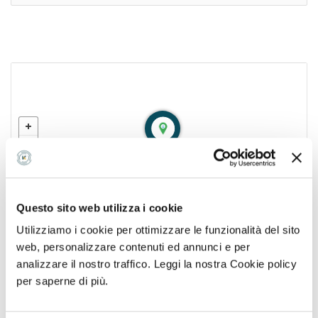
Se hai una ricetta o un'impegnativa del medico,
caricala qui per inviarla con la tua prenotazione
Note aggiuntive sulla tua prenotazione
Questo sito web utilizza i cookie
Successivo
Utilizziamo i cookie per ottimizzare le funzionalità del sito
VIA LUIGI CADORNA16/B, CERFIGNANO, LE
web, personalizzare contenuti ed annunci e per
analizzare il nostro traffico. Leggi la nostra Cookie policy
Ottieni indicazioni
per saperne di più.
info@studioradiologicosantissimaannunziata.it