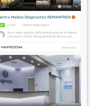
Anteprima
Salva
entro Medico Diagnostico REMANFREDI
2 Voti
Centro diagnostico
5.0
Sono stata seguita dalla prenonazione al referto
che posso ritirare tranquillamente da me, poi ...
MANFREDONIA
Aperto ora