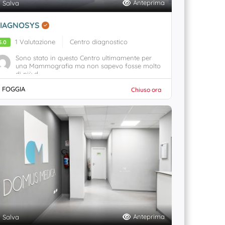
Anteprima
Salva
IAGNOSYS
1 Valutazione
Centro diagnostico
5.0
Sono stato in questo Centro ultimamente per
una Mammografia ma non sapevo fosse molto
di più d...
FOGGIA
Chiuso ora
Anteprima
Salva