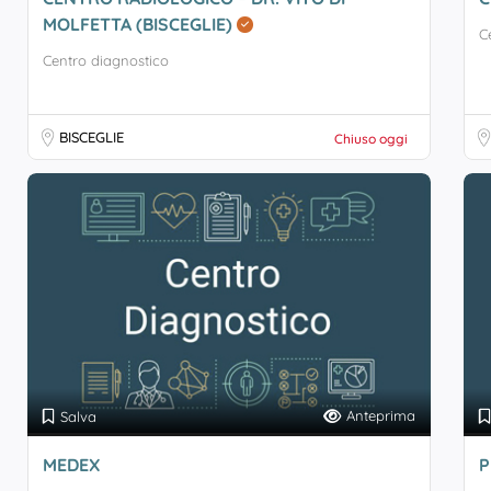
MOLFETTA (BISCEGLIE)
C
Centro diagnostico
BISCEGLIE
Chiuso oggi
Anteprima
Salva
MEDEX
P