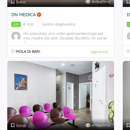
Anteprima
Salva
DN MEDICA
D
4 Voti
Centro diagnostico
5.0
Ho prenotato una visita gastroenterologa per
mia madre dal dott. Osvaldo Burattini. Mi vorrei
c...
MOLA DI BARI
Aperto ora
Anteprima
Salva