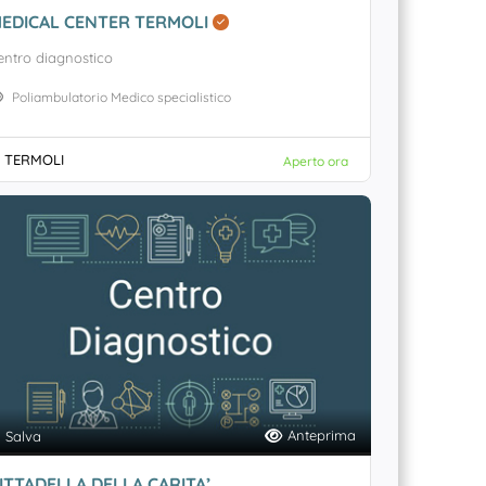
EDICAL CENTER TERMOLI
entro diagnostico
Poliambulatorio Medico specialistico
TERMOLI
Aperto ora
Anteprima
Salva
ITTADELLA DELLA CARITA’