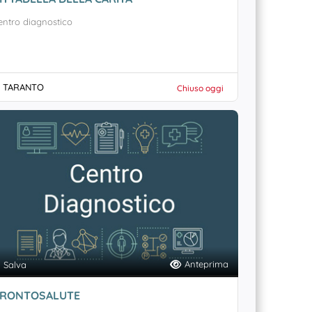
entro diagnostico
TARANTO
Chiuso oggi
Anteprima
Salva
RONTOSALUTE