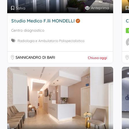
Anteprima
Salva
Studio Medico F.lli MONDELLI
C
Centro diagnostico
Radiologia e Ambulatorio Polispecialistico
SANNICANDRO DI BARI
Chiuso oggi