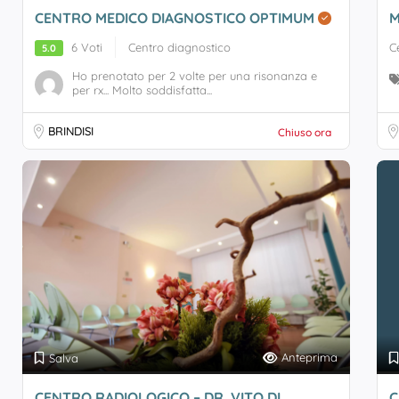
CENTRO MEDICO DIAGNOSTICO OPTIMUM
M
6 Voti
Centro diagnostico
C
5.0
Ho prenotato per 2 volte per una risonanza e
per rx... Molto soddisfatta...
BRINDISI
Chiuso ora
Anteprima
Salva
CENTRO RADIOLOGICO – DR. VITO DI
C