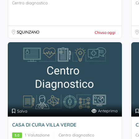
Centro diagnostico
C
SQUINZANO
Chiuso oggi
Anteprima
Salva
CASA DI CURA VILLA VERDE
C
1 Valutazione
Centro diagnostico
C
5.0