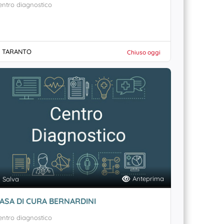
entro diagnostico
TARANTO
Chiuso oggi
Anteprima
Salva
ASA DI CURA BERNARDINI
entro diagnostico