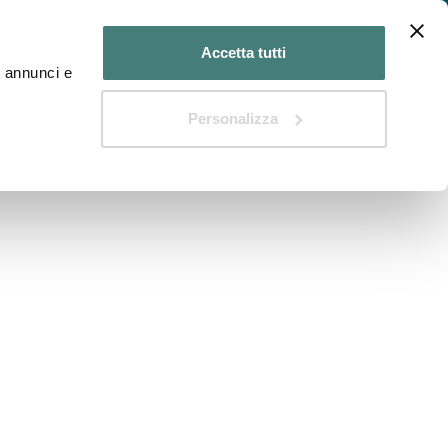
n Medico?
Hai un Centro diagnostico?
Accetta tutti
d annunci e
Il Blog di DIAGNOSTIKA
Personalizza