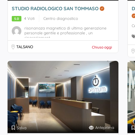
STUDIO RADIOLOGICO SAN TOMMASO
D
4 Voti
Centro diagnostico
5.0
C
risonanaza magnetica di ultima generazione
personale gentile e professionale , un
ringraziament...
TALSANO
Chiuso oggi
Anteprima
Salva