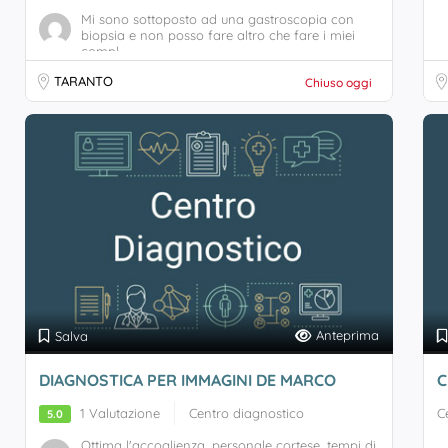
Mi sono sottoposto ad una gastroscopia con
biopsia e non posso fare altro che fare i miei
compl...
TARANTO
Chiuso oggi
Anteprima
Salva
DIAGNOSTICA PER IMMAGINI DE MARCO
C
1 Valutazione
Centro diagnostico
C
5.0
Ottima l'accoglienza, personale cortese, tempi di