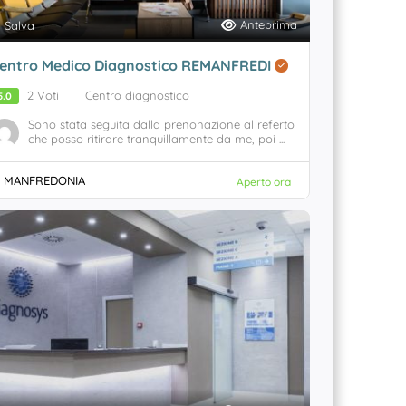
Anteprima
Salva
entro Medico Diagnostico REMANFREDI
2 Voti
Centro diagnostico
5.0
Sono stata seguita dalla prenonazione al referto
che posso ritirare tranquillamente da me, poi ...
MANFREDONIA
Aperto ora