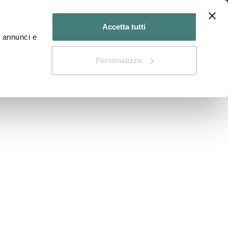
n Medico?
Hai un Centro diagnostico?
Accetta tutti
d annunci e
Il Blog di DIAGNOSTIKA
Personalizza