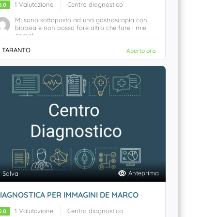
1 Valutazione
Centro diagnostico
5.0
Mi sono sottoposto ad una gastroscopia con
biopsia e non posso fare altro che fare i miei
compl...
TARANTO
Aperto ora
Anteprima
Salva
IAGNOSTICA PER IMMAGINI DE MARCO
1 Valutazione
Centro diagnostico
5.0