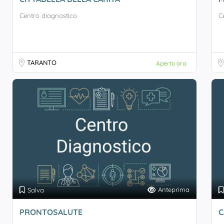
Centro diagnostico
C
TARANTO
Aperto ora
Anteprima
Salva
PRONTOSALUTE
C