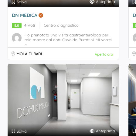
Anteprima
Salva
DN MEDICA
D
4 Voti
Centro diagnostico
5.0
Ho prenotato una visita gastroenterologa per
mia madre dal dott. Osvaldo Burattini. Mi vorrei
c...
MOLA DI BARI
Aperto ora
Anteprima
Salva