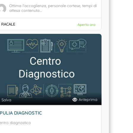
Ottima l'accoglienza, personale cortese, tempi di
attesa contenuta....
RACALE
Aperto ora
Anteprima
Salva
PULIA DIAGNOSTIC
entro diagnostico