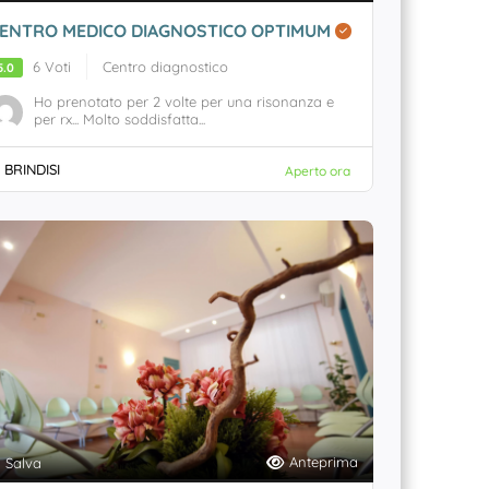
ENTRO MEDICO DIAGNOSTICO OPTIMUM
6 Voti
Centro diagnostico
5.0
Ho prenotato per 2 volte per una risonanza e
per rx... Molto soddisfatta...
BRINDISI
Aperto ora
Anteprima
Salva