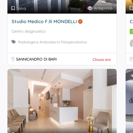
Anteprima
Salva
Studio Medico F.lli MONDELLI
C
Centro diagnostico
Radiologia e Ambulatorio Polispecialistico
SANNICANDRO DI BARI
Chiuso ora