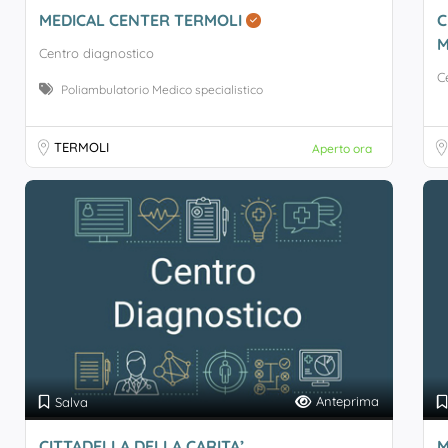
MEDICAL CENTER TERMOLI
C
M
Centro diagnostico
C
Poliambulatorio Medico specialistico
TERMOLI
Aperto ora
Anteprima
Salva
CITTADELLA DELLA CARITA’
M