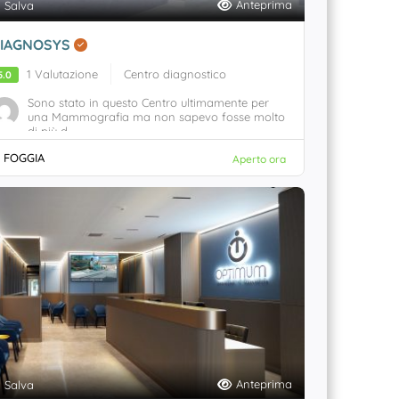
Anteprima
Salva
IAGNOSYS
1 Valutazione
Centro diagnostico
5.0
Sono stato in questo Centro ultimamente per
una Mammografia ma non sapevo fosse molto
di più d...
FOGGIA
Aperto ora
Anteprima
Salva