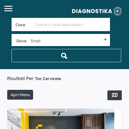
Cosa
Dove
Scegli
Risultati Per
Tac Cervicale
Apri Menu
filtri