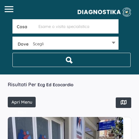
Cosa
Dove
Scegli
Risultati Per
Ecg Ed Ecocardio
Apri Menu
filtri