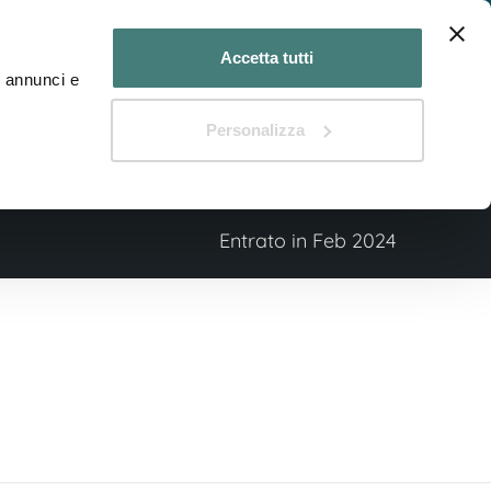
n Medico?
Hai un Centro diagnostico?
Accetta tutti
d annunci e
Il Blog di DIAGNOSTIKA
Personalizza
Entrato in Feb 2024