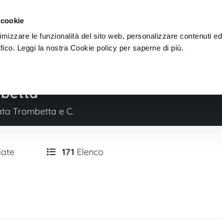
Sei u
Dove
Scegli
 cookie
timizzare le funzionalità del sito web, personalizzare contenuti e
ffico. Leggi la nostra Cookie policy per saperne di più.
betta
ata Trombetta e C.
iate
171
Elenco