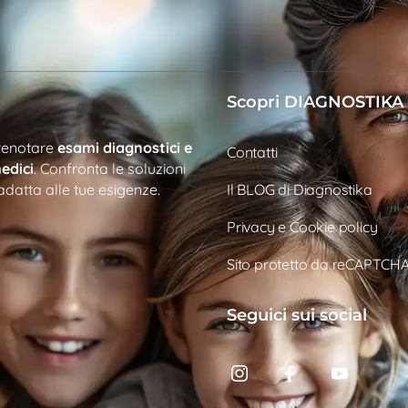
Scopri DIAGNOSTIKA
prenotare
esami diagnostici e
Contatti
edici
. Confronta le soluzioni
adatta alle tue esigenze.
Il BLOG di Diagnostika
Privacy e Cookie policy
Sito protetto da reCAPTCH
Seguici sui social