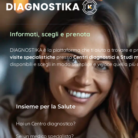
Informati, scegli e prenota
DIAGNOSTIKA è la piattaforma che ti aiuta a trovare e 
visite specialistiche
presso
Centri diagnostici e Studi m
disponibili e scegli in modo semplice e veloce quella più 
Insieme per la Salute
Hai un Centro diagnostico?
Sei un medico specialista?