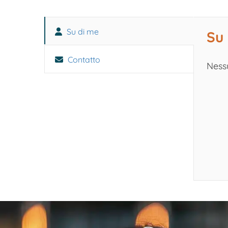
Su di me
Su
Contatto
Ness