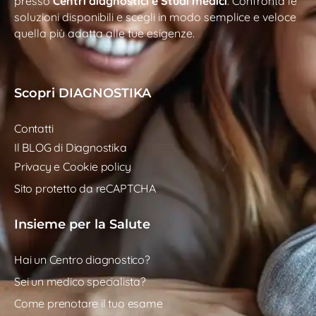
presso
Centri diagnostici e Studi medici
. Confronta le
soluzioni disponibili e scegli in modo semplice e veloce
quella più adatta alle tue esigenze.
Scopri DIAGNOSTIKA
Contatti
Il BLOG di Diagnostika
Privacy e Cookie policy
Sito protetto da reCAPTCHA
Insieme per la Salute
Hai un Centro diagnostico?
Sei un medico specialista?
Come prenotare il tuo esame