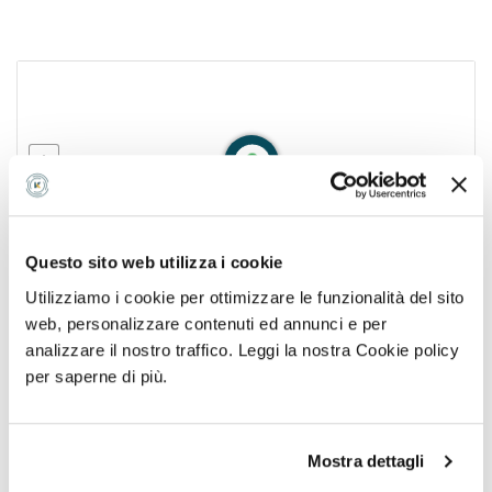
Se hai una ricetta o un'impegnativa del medico,
caricala qui per inviarla con la tua prenotazione
Note aggiuntive sulla tua prenotazione
Questo sito web utilizza i cookie
Utilizziamo i cookie per ottimizzare le funzionalità del sito
Successivo
web, personalizzare contenuti ed annunci e per
VIA GIOIA 38/22, SANTERAMO IN COLLE, BA
analizzare il nostro traffico. Leggi la nostra Cookie policy
Ottieni indicazioni
per saperne di più.
gibaradiologiasrl2@libero.it
Mostra dettagli
080303****
Mostra numero