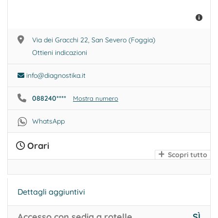
Dolori pelvici
Medicina perinatale
Patologie della gravidanza
Note aggiuntive sulla tua prenotazione
Via dei Gracchi 22, San Severo (Foggia)
Gravidanze a rischio
Ottieni indicazioni
Dispareunia
Amenorrea
info@diagnostika.it
Successivo
088240****
Mostra numero
WhatsApp
Orari
Scopri tutto
Dettagli aggiuntivi
Accesso con sedia a rotelle
SÌ