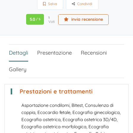
Salva
Condividi
1
5.0
invia recensione
/ 5
Voti
Dettagli
Presentazione
Recensioni
Gallery
Prestazioni e trattamenti
Asportazione condilomi
,
Bitest
,
Consulenza di
coppia
,
Ecocardio fetale
,
Ecografia ginecologica
,
Ecografia ostetrica
,
Ecografia ostetrica 3D/4D
,
Ecografia ostetrica morfologica
,
Ecografia