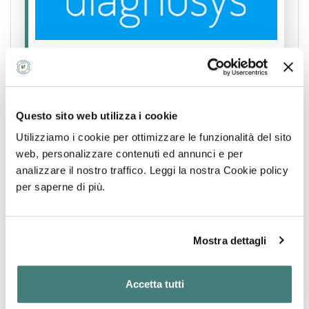
PRENOTAZIONE.
Cosa
Quando
Chi
DIAGNOSYS - Centro diagnostico
e Poliambulatorio
COSA VUOI PRENOTARE?
Viale Luigi Pinto 221, Foggia
Qui puoi prenotare:
Visita ginecologica +
Questo sito web utilizza i cookie
ecografia pelvica + pap-test, Bitest, Ecocardio
fetale, Ecografia ostetrica, Ecografia ostetrica
Utilizziamo i cookie per ottimizzare le funzionalità del sito
3D/4D, Ecografia ostetrica morfologica, Ecografia
web, personalizzare contenuti ed annunci e per
ostetrica primo trimestre, Ecografia pelvica
Se hai una ricetta o un'impegnativa del
analizzare il nostro traffico. Leggi la nostra Cookie policy
transvaginale, Inserzione di dispositivo
medico, caricala qui per inviarla con la tua
contraccettivo intrauterino, Visita Ginecologica +
per saperne di più.
prenotazione
Duopap (Pap Test + HPV)
Mostra dettagli
Note aggiuntive sulla tua prenotazione
PRENOTA
Accetta tutti
PRENOTA