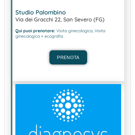
Studio Palombino
Via dei Gracchi 22, San Severo (FG)
Qui puoi prenotare:
Visita ginecologica, Visita
ginecologica + ecografia
PRENOTA
PRENOTA
Prenota il tuo esame o la tua
prestazione specialistica, in 3
semplici step.
Indicaci cosa vuoi prenotare, scegli la data e
l’orario più adatto alle tue esigenze, inserisci
i tuoi dati personali e premi INVIA