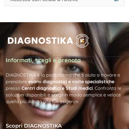
Informati, scegli e prenota
DIAGNOSTIKA è la piattaforma che ti aiuta a trovare e
prenotare
esami diagnostici e visite specialistiche
presso
Centri diagnostici e Studi medici
. Confronta le
soluzioni disponibili e scegli in modo semplice e veloce
quella più adatta alle tue esigenze.
Scopri DIAGNOSTIKA