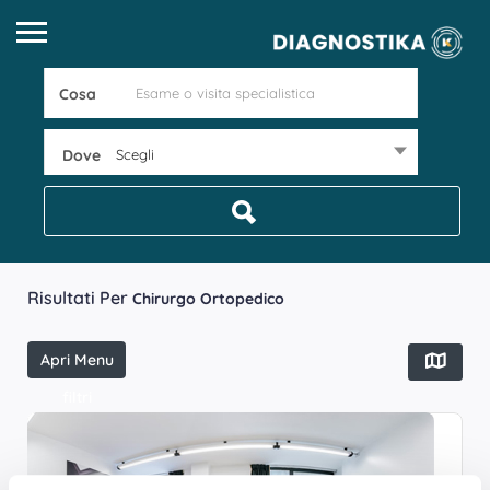
Cosa
Dove
Scegli
Risultati Per
Chirurgo Ortopedico
Apri Menu
filtri